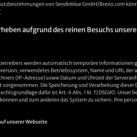
chutzbestimmungen von Sendinblue GmbH/Brevo.com können
/
rheben aufgrund des reinen Besuchs unsere
nobetreibers werden automatisch temporäre Informationen ges
version, verwendetes Betriebssystem, Name und URL der ab
chners (IP-Adresse) sowie Datum und Uhrzeit der Servera
ht vorgenommen. Die Speicherung und Verarbeitung dieser D
htsgrundlage dafür ist Art. 6 Abs. 1 lit. f) DSGVO. Unser b
u können und zum anderen das System zu sichern. Ihre per
auf unserer Webseite