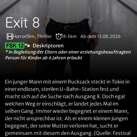
Exit 8
Horrorfilm, Thriller
1h 34m
Ab dem 13.08.2026
*
Deskriptoren
* In Begleitung der Eltern oder einer erziehungsbeauftragten
Person für Kinder ab 6 Jahren erlaubt
Ein junger Mann mit einem Rucksack steckt in Tokio in
einer endlosen, sterilen U-Bahn-Station fest und
macht sich auf die Suche nach Ausgang 8. Doch egal
welchen Weg er einschlägt, er landet jedes Mal im
selben Gang. Immer wieder begegnet er einem Mann,
der nicht ansprechbar ist. Als er einem kleinen Jungen
begegnet, der seine Mutter verloren hat, sucht er
gemeinsam mit diesem den Ausgang. (Quelle: Festival